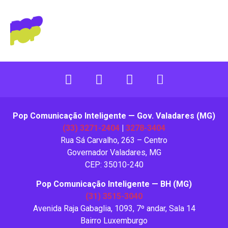
Categoria:
Institucional
Pop Comunicação Inteligente — Gov. Valadares (MG)
(33) 3271-2404
|
3278-3404
Rua Sá Carvalho, 263 – Centro
Governador Valadares, MG
CEP: 35010-240
Pop Comunicação Inteligente — BH (MG)
(31) 3515-3040
Avenida Raja Gabaglia, 1093, 7º andar, Sala 14
Bairro Luxemburgo