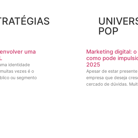
TRATÉGIAS
UNIVER
POP
envolver uma
Marketing digital: 
L
como pode impulsi
2025
uma identidade
muitas vezes é o
Apesar de estar presente
úblico ou segmento
empresa que deseja cresce
cercado de dúvidas. Mui