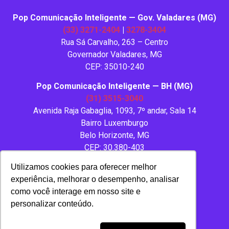
Pop Comunicação Inteligente — Gov. Valadares (MG)
(33) 3271-2404
|
3278-3404
Rua Sá Carvalho, 263 – Centro
Governador Valadares, MG
CEP: 35010-240
Pop Comunicação Inteligente — BH (MG)
(31) 3515-3040
Avenida Raja Gabaglia, 1093, 7º andar, Sala 14
Bairro Luxemburgo
Belo Horizonte, MG
CEP: 30.380-403
Utilizamos cookies para oferecer melhor
experiência, melhorar o desempenho, analisar
como você interage em nosso site e
personalizar conteúdo.