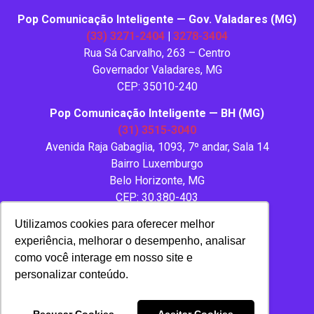
Pop Comunicação Inteligente — Gov. Valadares (MG)
(33) 3271-2404
|
3278-3404
Rua Sá Carvalho, 263 – Centro
Governador Valadares, MG
CEP: 35010-240
Pop Comunicação Inteligente — BH (MG)
(31) 3515-3040
Avenida Raja Gabaglia, 1093, 7º andar, Sala 14
Bairro Luxemburgo
Belo Horizonte, MG
CEP: 30.380-403
Utilizamos cookies para oferecer melhor
experiência, melhorar o desempenho, analisar
como você interage em nosso site e
personalizar conteúdo.
Copyright 2020 – Todos os direitos reservados.