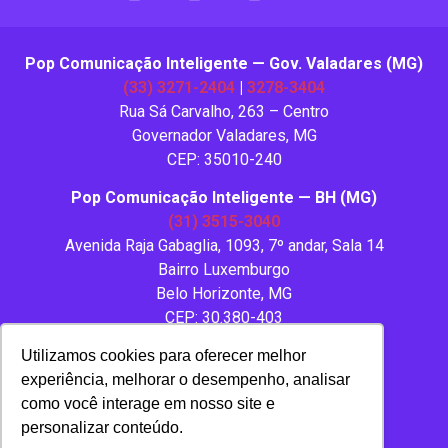
Pop Comunicação Inteligente — Gov. Valadares (MG)
(33) 3271-2404
|
3278-3404
Rua Sá Carvalho, 263 – Centro
Governador Valadares, MG
CEP: 35010-240
Pop Comunicação Inteligente — BH (MG)
(31) 3515-3040
Avenida Raja Gabaglia, 1093, 7º andar, Sala 14
Bairro Luxemburgo
Belo Horizonte, MG
CEP: 30.380-403
Utilizamos cookies para oferecer melhor
experiência, melhorar o desempenho, analisar
como você interage em nosso site e
personalizar conteúdo.