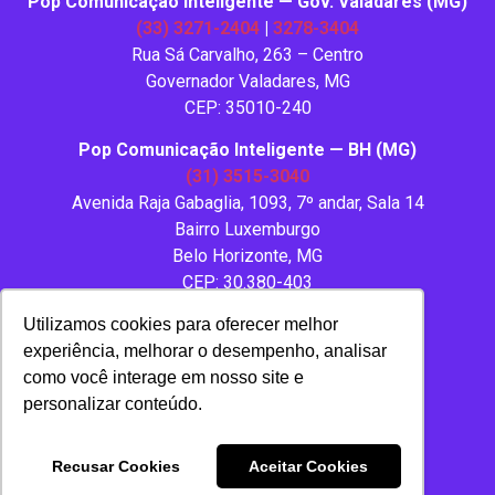
Pop Comunicação Inteligente — Gov. Valadares (MG)
(33) 3271-2404
|
3278-3404
Rua Sá Carvalho, 263 – Centro
Governador Valadares, MG
CEP: 35010-240
Pop Comunicação Inteligente — BH (MG)
(31) 3515-3040
Avenida Raja Gabaglia, 1093, 7º andar, Sala 14
Bairro Luxemburgo
Belo Horizonte, MG
CEP: 30.380-403
Utilizamos cookies para oferecer melhor
experiência, melhorar o desempenho, analisar
como você interage em nosso site e
personalizar conteúdo.
Copyright 2020 – Todos os direitos reservados.
Recusar Cookies
Aceitar Cookies