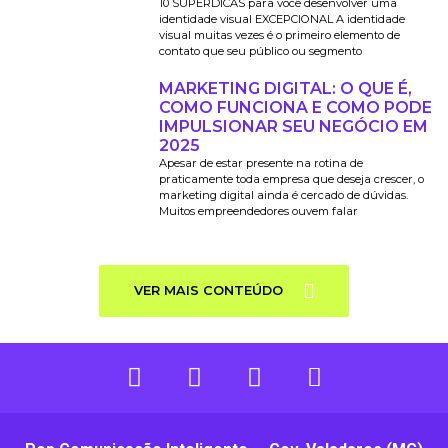
10 SUPERDICAS para você desenvolver uma
identidade visual EXCEPCIONAL A identidade
visual muitas vezes é o primeiro elemento de
contato que seu público ou segmento
MARKETING DIGITAL: O QUE É,
COMO FUNCIONA E COMO PODE
IMPULSIONAR SEU NEGÓCIO EM
2025
Apesar de estar presente na rotina de
praticamente toda empresa que deseja crescer, o
marketing digital ainda é cercado de dúvidas.
Muitos empreendedores ouvem falar
VER MAIS CONTEÚDO