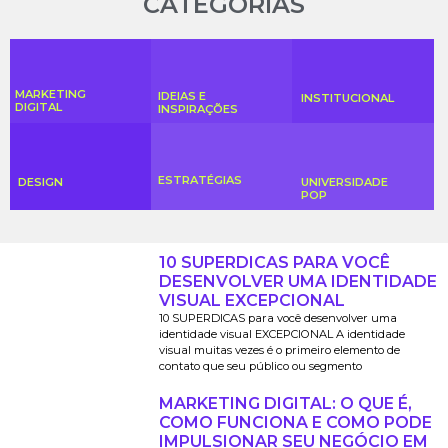
CATEGORIAS
MARKETING
IDEIAS E
INSTITUCIONAL
DIGITAL
INSPIRAÇÕES
ESTRATÉGIAS
DESIGN
UNIVERSIDADE
POP
10 SUPERDICAS PARA VOCÊ
DESENVOLVER UMA IDENTIDADE
VISUAL EXCEPCIONAL
10 SUPERDICAS para você desenvolver uma
identidade visual EXCEPCIONAL A identidade
visual muitas vezes é o primeiro elemento de
contato que seu público ou segmento
MARKETING DIGITAL: O QUE É,
COMO FUNCIONA E COMO PODE
IMPULSIONAR SEU NEGÓCIO EM