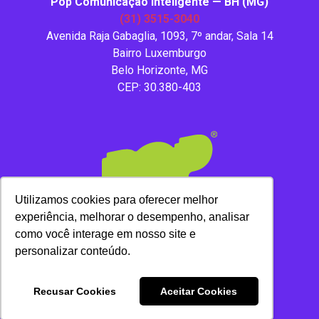
Pop Comunicação Inteligente — BH (MG)
(31) 3515-3040
Avenida Raja Gabaglia, 1093, 7º andar, Sala 14
Bairro Luxemburgo
Belo Horizonte, MG
CEP: 30.380-403
Utilizamos cookies para oferecer melhor
experiência, melhorar o desempenho, analisar
como você interage em nosso site e
personalizar conteúdo.
Copyright 2020 – Todos os direitos reservados.
Recusar Cookies
Aceitar Cookies