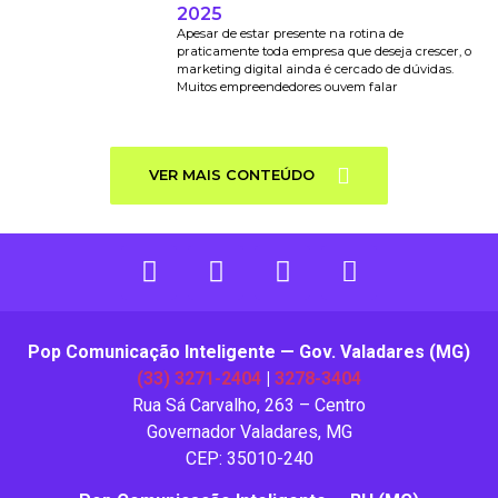
2025
Apesar de estar presente na rotina de
praticamente toda empresa que deseja crescer, o
marketing digital ainda é cercado de dúvidas.
Muitos empreendedores ouvem falar
VER MAIS CONTEÚDO
Pop Comunicação Inteligente — Gov. Valadares (MG)
(33) 3271-2404
|
3278-3404
Rua Sá Carvalho, 263 – Centro
Governador Valadares, MG
CEP: 35010-240