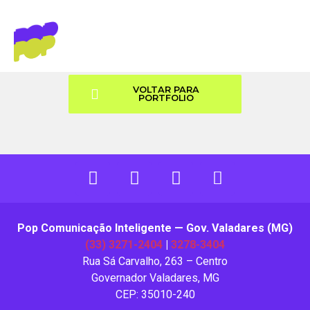
PODIUM MOTOS
VOLTAR PARA
PORTFOLIO
Pop Comunicação Inteligente — Gov. Valadares (MG)
(33) 3271-2404
|
3278-3404
Rua Sá Carvalho, 263 – Centro
Governador Valadares, MG
CEP: 35010-240