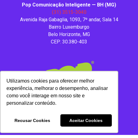
Pop Comunicação Inteligente — BH (MG)
(31) 3515-3040
Avenida Raja Gabaglia, 1093, 7º andar, Sala 14
Bairro Luxemburgo
Belo Horizonte, MG
CEP: 30.380-403
Utilizamos cookies para oferecer melhor
experiência, melhorar o desempenho, analisar
como você interage em nosso site e
personalizar conteúdo.
Copyright 2020 – Todos os direitos reservados.
Recusar Cookies
Aceitar Cookies