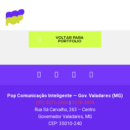
TURBOKIT
VOLTAR PARA
PORTFOLIO
Pop Comunicação Inteligente — Gov. Valadares (MG)
(33) 3271-2404
|
3278-3404
Rua Sá Carvalho, 263 – Centro
Governador Valadares, MG
CEP: 35010-240