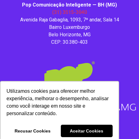
Pop Comunicação Inteligente — BH (MG)
(31) 3515-3040
Avenida Raja Gabaglia, 1093, 7º andar, Sala 14
Bairro Luxemburgo
Belo Horizonte, MG
CEP: 30.380-403
Utilizamos cookies para oferecer melhor
experiência, melhorar o desempenho, analisar
como você interage em nosso site e
personalizar conteúdo.
Copyright 2020 – Todos os direitos reservados.
Recusar Cookies
Aceitar Cookies